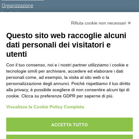
Organizzazione
La storia
I Servizi
Rifiuta cookie non necessari ✕
Personale scolastico
Questo sito web raccoglie alcuni
Famiglie e studenti
dati personali dei visitatori e
Percorsi di studio
utenti
Didattica
Con il tuo consenso, noi e i nostri partner utilizziamo i cookie e
Offerta formativa
tecnologie simili per archiviare, accedere ed elaborare i dati
I progetti delle classi
personali come, ad esempio, la visita al sito web o la
personalizzazione degli annunci. Poiché rispettiamo il tuo diritto
Novità
alla privacy, è possibile scegliere di non consentire alcuni tipi di
cookie. Clicca su preferenze GDPR per saperne di più.
Le notizie
Visualizza la Cookie Policy Completa
Amministrazione Trasparente
Albo online
Privacy Policy
Dichiarazione di accessibilità
Obiettivi di accessibilità
ACCETTA TUTTO
Note legali