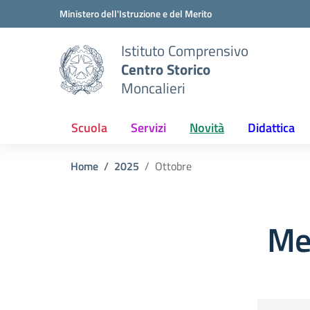
Vai ai contenuti
Vai al menu di navigazione
Vai al footer
Ministero dell'Istruzione e del Merito
Istituto Comprensivo
Centro Storico
Moncalieri
Scuola
Servizi
Novità
Didattica
Home
2025
Ottobre
Me