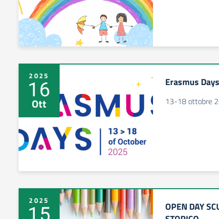
2025
Erasmus Days
16
13-18 ottobre 2
Ott
2025
OPEN DAY SC
15
STORICO