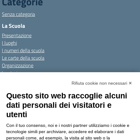
Categorie
Senza categoria
La Scuola
Presentazione
I luoghi
I numeri della scuola
Le carte della scuola
Organizzazione
La storia
I Servizi
Rifiuta cookie non necessari ✕
Personale scolastico
Questo sito web raccoglie alcuni
Famiglie e studenti
dati personali dei visitatori e
Percorsi di studio
utenti
Didattica
Con il tuo consenso, noi e i nostri partner utilizziamo i cookie e
Offerta formativa
tecnologie simili per archiviare, accedere ed elaborare i dati
I progetti delle classi
personali come, ad esempio, la visita al sito web o la