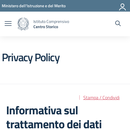
Vai ai contenuti
Vai al menu di navigazione
Vai al footer
Ministero dell'Istruzione e del Merito
Istituto Comprensivo
Centro Storico
Privacy Policy
Stampa / Condividi
Informativa sul
trattamento dei dati