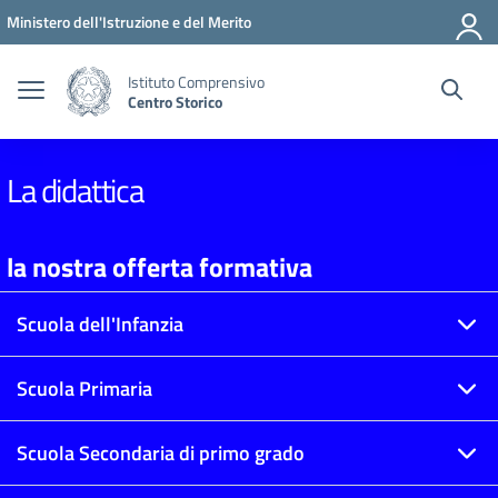
Vai ai contenuti
Vai al menu di navigazione
Vai al footer
Ministero dell'Istruzione e del Merito
Istituto Comprensivo
Centro Storico
La didattica
la nostra offerta formativa
Scuola dell'Infanzia
Scuola Primaria
Scuola Secondaria di primo grado