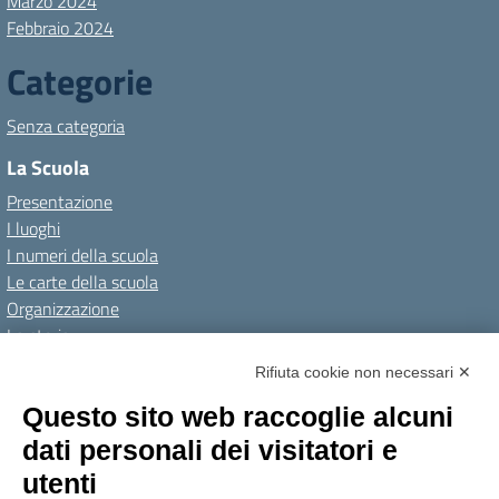
Marzo 2024
Febbraio 2024
Categorie
Senza categoria
La Scuola
Presentazione
I luoghi
I numeri della scuola
Le carte della scuola
Organizzazione
La storia
I Servizi
Rifiuta cookie non necessari ✕
Personale scolastico
Questo sito web raccoglie alcuni
Famiglie e studenti
dati personali dei visitatori e
Percorsi di studio
utenti