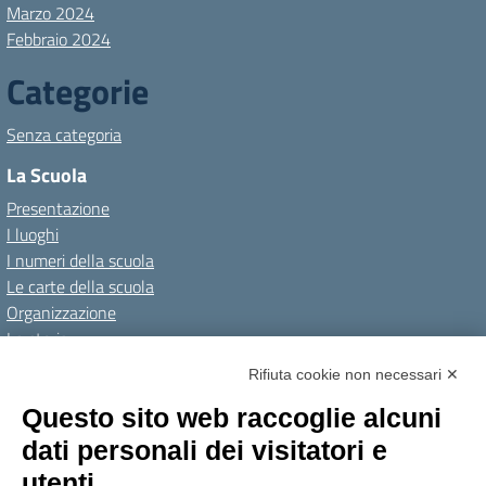
Marzo 2024
Febbraio 2024
Categorie
Senza categoria
La Scuola
Presentazione
I luoghi
I numeri della scuola
Le carte della scuola
Organizzazione
La storia
I Servizi
Rifiuta cookie non necessari ✕
Personale scolastico
Questo sito web raccoglie alcuni
Famiglie e studenti
dati personali dei visitatori e
Percorsi di studio
utenti