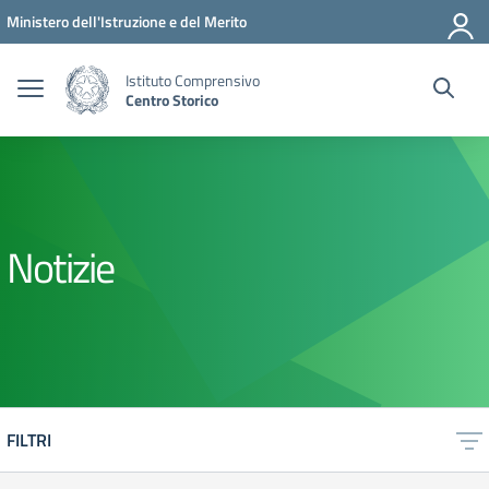
Vai ai contenuti
Vai al menu di navigazione
Vai al footer
Ministero dell'Istruzione e del Merito
Istituto Comprensivo
Centro Storico
Notizie
FILTRI