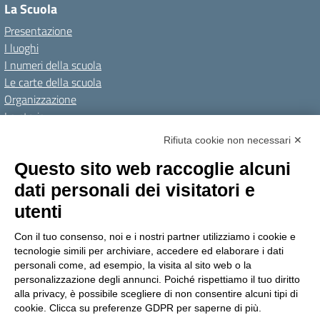
La Scuola
Presentazione
I luoghi
I numeri della scuola
Le carte della scuola
Organizzazione
La storia
I Servizi
Rifiuta cookie non necessari ✕
Personale scolastico
Questo sito web raccoglie alcuni
Famiglie e studenti
dati personali dei visitatori e
Percorsi di studio
utenti
Didattica
Con il tuo consenso, noi e i nostri partner utilizziamo i cookie e
Offerta formativa
tecnologie simili per archiviare, accedere ed elaborare i dati
I progetti delle classi
personali come, ad esempio, la visita al sito web o la
personalizzazione degli annunci. Poiché rispettiamo il tuo diritto
Novità
alla privacy, è possibile scegliere di non consentire alcuni tipi di
cookie. Clicca su preferenze GDPR per saperne di più.
Le notizie