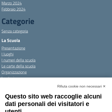
Marzo 2024
Febbraio 2024
Categorie
Senza categoria
La Scuola
Presentazione
I luoghi
I numeri della scuola
Le carte della scuola
Organizzazione
La storia
I Servizi
Rifiuta cookie non necessari ✕
Personale scolastico
Questo sito web raccoglie alcuni
Famiglie e studenti
dati personali dei visitatori e
Percorsi di studio
utenti