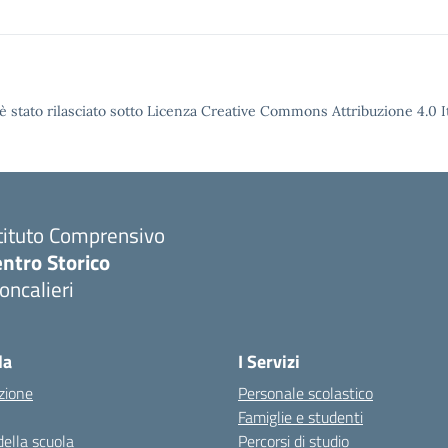
è stato rilasciato sotto Licenza Creative Commons Attribuzione 4.0 It
tituto Comprensivo
ntro Storico
ncalieri
la
I Servizi
zione
Personale scolastico
Famiglie e studenti
della scuola
Percorsi di studio