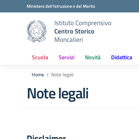
Vai ai contenuti
Vai al menu di navigazione
Vai al footer
Ministero dell'Istruzione e del Merito
Istituto Comprensivo
Centro Storico
Moncalieri
Scuola
Servizi
Novità
Didattica
Home
Note legali
Note legali
Disclaimer