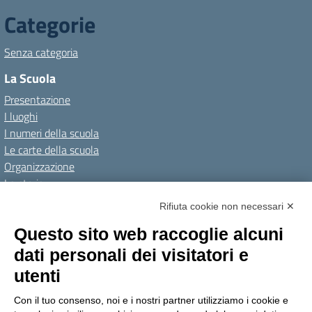
Categorie
Senza categoria
La Scuola
Presentazione
I luoghi
I numeri della scuola
Le carte della scuola
Organizzazione
La storia
I Servizi
Rifiuta cookie non necessari ✕
Personale scolastico
Questo sito web raccoglie alcuni
Famiglie e studenti
dati personali dei visitatori e
Percorsi di studio
utenti
Didattica
Con il tuo consenso, noi e i nostri partner utilizziamo i cookie e
Offerta formativa