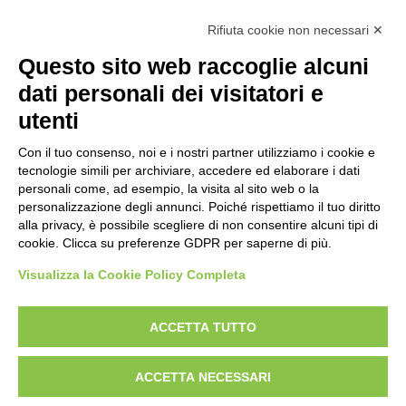
La storia
I Servizi
Rifiuta cookie non necessari ✕
Personale scolastico
Questo sito web raccoglie alcuni
Famiglie e studenti
dati personali dei visitatori e
Percorsi di studio
utenti
Didattica
Con il tuo consenso, noi e i nostri partner utilizziamo i cookie e
Offerta formativa
tecnologie simili per archiviare, accedere ed elaborare i dati
I progetti delle classi
personali come, ad esempio, la visita al sito web o la
personalizzazione degli annunci. Poiché rispettiamo il tuo diritto
Novità
alla privacy, è possibile scegliere di non consentire alcuni tipi di
cookie. Clicca su preferenze GDPR per saperne di più.
Le notizie
Visualizza la Cookie Policy Completa
Amministrazione Trasparente
Albo online
Privacy Policy
Dichiarazione di accessibilità
Obiettivi di accessibilità
ACCETTA TUTTO
Note legali
ACCETTA NECESSARI
Concept & Design by Designers Italia