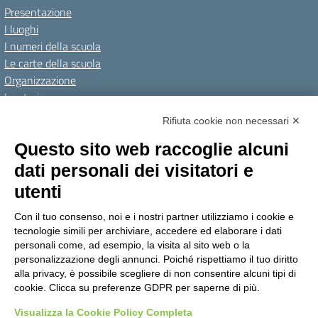
Presentazione
I luoghi
I numeri della scuola
Le carte della scuola
Organizzazione
La storia
I Servizi
Rifiuta cookie non necessari ✕
Personale scolastico
Questo sito web raccoglie alcuni
Famiglie e studenti
dati personali dei visitatori e
Percorsi di studio
utenti
Didattica
Con il tuo consenso, noi e i nostri partner utilizziamo i cookie e
Offerta formativa
tecnologie simili per archiviare, accedere ed elaborare i dati
I progetti delle classi
personali come, ad esempio, la visita al sito web o la
personalizzazione degli annunci. Poiché rispettiamo il tuo diritto
Novità
alla privacy, è possibile scegliere di non consentire alcuni tipi di
cookie. Clicca su preferenze GDPR per saperne di più.
Le notizie
Visualizza la Cookie Policy Completa