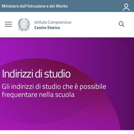
Vai ai contenuti
Vai al menu di navigazione
Vai al footer
Ministero dell'Istruzione e del Merito
Istituto Comprensivo
Centro Storico
Indirizzi di studio
Gli indirizzi di studio che è possibile
frequentare nella scuola