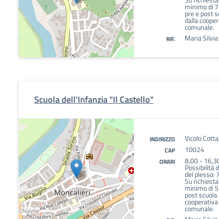
minimo di 7 i
pre e post 
dalla cooper
comunale.
Maria Silvi
RIF.
Scuola dell'Infanzia "Il Castello"
Vicolo Cotta
INDIRIZZO
10024
CAP
8,00 - 16,3
ORARI
Possibilità 
del plesso: 
Su richiesta
minimo di 5 i
post scuola
cooperativa 
comunale.