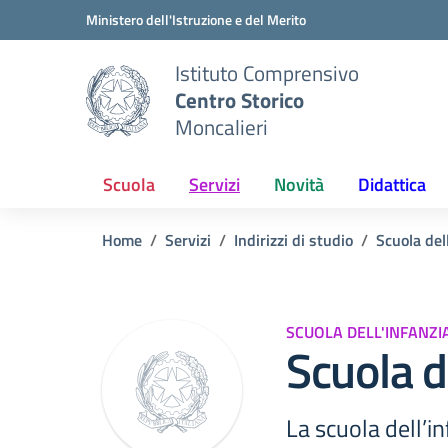
Vai ai contenuti
Vai al menu di navigazione
Vai al footer
Ministero dell'Istruzione e del Merito
Istituto Comprensivo
Centro Storico
Moncalieri
Scuola
Servizi
Novità
Didattica
Home
Servizi
Indirizzi di studio
Scuola del
SCUOLA DELL'INFANZI
Scuola d
La scuola dell’i