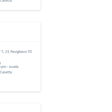
a Casetta
 T., 23, Revigliasco TO
5
i pre - scuola.
a Casetta