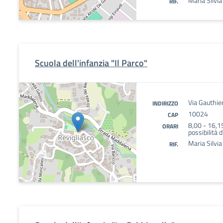
Maria Silvi
RIF.
Scuola dell'infanzia "Il Parco"
Via Gauthier
INDIRIZZO
10024
CAP
8,00 - 16,1
ORARI
possibilità d
Maria Silvi
RIF.