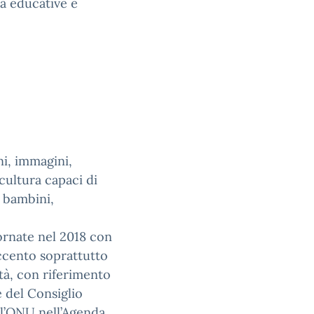
tà educative e
ni, immagini,
 cultura capaci di
 bambini,
iornate nel 2018 con
accento soprattutto
ità, con riferimento
 del Consiglio
ll’ONU nell’Agenda