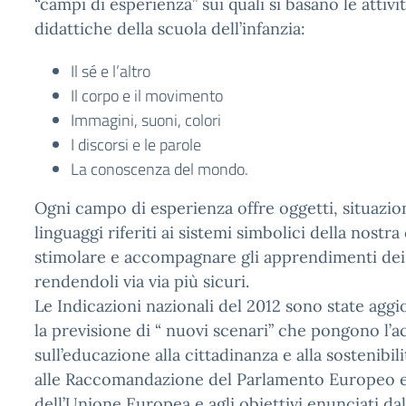
“campi di esperienza” sui quali si basano le attivi
didattiche della scuola dell’infanzia:
Il sé e l’altro
Il corpo e il movimento
Immagini, suoni, colori
I discorsi e le parole
La conoscenza del mondo.
Ogni campo di esperienza offre oggetti, situazio
linguaggi riferiti ai sistemi simbolici della nostra
stimolare e accompagnare gli apprendimenti dei
rendendoli via via più sicuri.
Le Indicazioni nazionali del 2012 sono state agg
la previsione di “ nuovi scenari” che pongono l’
sull’educazione alla cittadinanza e alla sostenibil
alle Raccomandazione del Parlamento Europeo e
dell’Unione Europea e agli obiettivi enunciati da