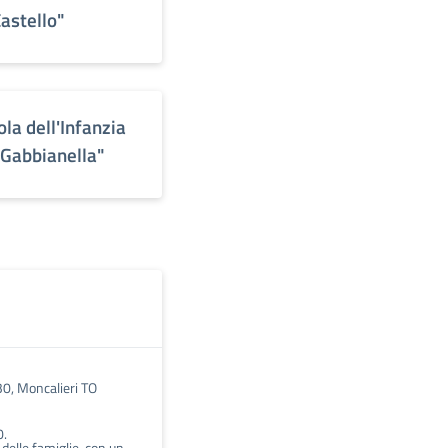
Castello"
ola dell'Infanzia
 Gabbianella"
 30, Moncalieri TO
0.
 delle famiglie, con un