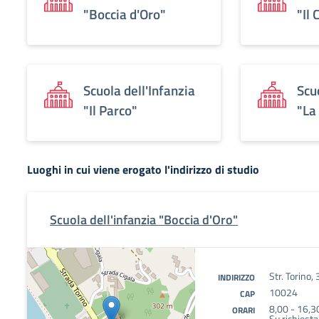
"Boccia d'Oro"
"Il 
Scuola dell'Infanzia
Scu
"Il Parco"
"La
Luoghi in cui viene erogato l'indirizzo di studio
Scuola dell'infanzia "Boccia d'Oro"
Str. Torino,
INDIRIZZO
10024
CAP
8,00 - 16,3
ORARI
Su richiesta