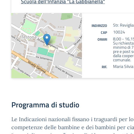
Scuola dell'Infanzia "La Gabbianella"
Str. Revigli
INDIRIZZO
10024
CAP
8,00 - 16,1
ORARI
Su richiesta
minimo di 7 i
pre e post 
dalla cooper
comunale.
Maria Silvi
RIF.
Programma di studio
Le Indicazioni nazionali fissano i traguardi per l
competenze delle bambine e dei bambini per ci