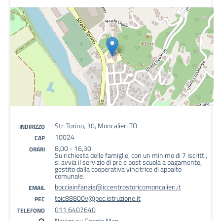
Str. Torino, 30, Moncalieri TO
INDIRIZZO
10024
CAP
8,00 - 16,30.
ORARI
Su richiesta delle famiglie, con un minimo di 7 iscritti,
si avvia il servizio di pre e post scuola a pagamento,
gestito dalla cooperativa vincitrice di appalto
comunale.
bocciainfanzia@iccentrostoricomoncalieri.it
EMAIL
toic88800v@pec.istruzione.it
PEC
011 6407640
TELEFONO
Naviga su Google Map