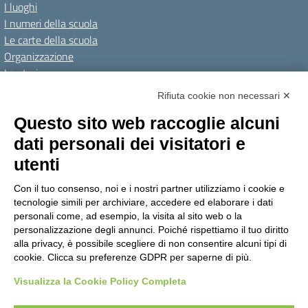
I luoghi
I numeri della scuola
Le carte della scuola
Organizzazione
La storia
I Servizi
Rifiuta cookie non necessari ✕
Personale scolastico
Questo sito web raccoglie alcuni
Famiglie e studenti
dati personali dei visitatori e
Percorsi di studio
utenti
Didattica
Con il tuo consenso, noi e i nostri partner utilizziamo i cookie e
Offerta formativa
tecnologie simili per archiviare, accedere ed elaborare i dati
I progetti delle classi
personali come, ad esempio, la visita al sito web o la
personalizzazione degli annunci. Poiché rispettiamo il tuo diritto
Novità
alla privacy, è possibile scegliere di non consentire alcuni tipi di
cookie. Clicca su preferenze GDPR per saperne di più.
Le notizie
Visualizza la Cookie Policy Completa
Amministrazione Trasparente
Albo online
Privacy Policy