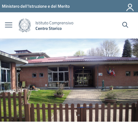
Vai ai contenuti
Vai al menu di navigazione
Vai al footer
Ministero dell'Istruzione e del Merito
Istituto Comprensivo
Centro Storico