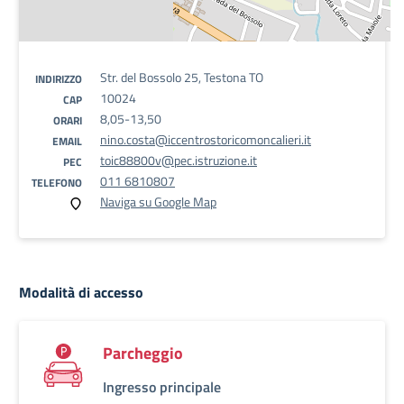
Str. del Bossolo 25, Testona TO
INDIRIZZO
10024
CAP
8,05-13,50
ORARI
nino.costa@iccentrostoricomoncalieri.it
EMAIL
toic88800v@pec.istruzione.it
PEC
011 6810807
TELEFONO
Naviga su Google Map
Modalità di accesso
Parcheggio
Ingresso principale