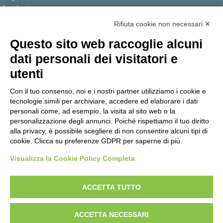
La storia
I Servizi
Rifiuta cookie non necessari ✕
Personale scolastico
Questo sito web raccoglie alcuni
Famiglie e studenti
dati personali dei visitatori e
Percorsi di studio
utenti
Didattica
Con il tuo consenso, noi e i nostri partner utilizziamo i cookie e
Offerta formativa
tecnologie simili per archiviare, accedere ed elaborare i dati
I progetti delle classi
personali come, ad esempio, la visita al sito web o la
personalizzazione degli annunci. Poiché rispettiamo il tuo diritto
Novità
alla privacy, è possibile scegliere di non consentire alcuni tipi di
cookie. Clicca su preferenze GDPR per saperne di più.
Le notizie
Visualizza la Cookie Policy Completa
Amministrazione Trasparente
Albo online
Privacy Policy
Dichiarazione di accessibilità
Obiettivi di accessibilità
ACCETTA TUTTO
Note legali
ACCETTA NECESSARI
Concept & Design by Designers Italia