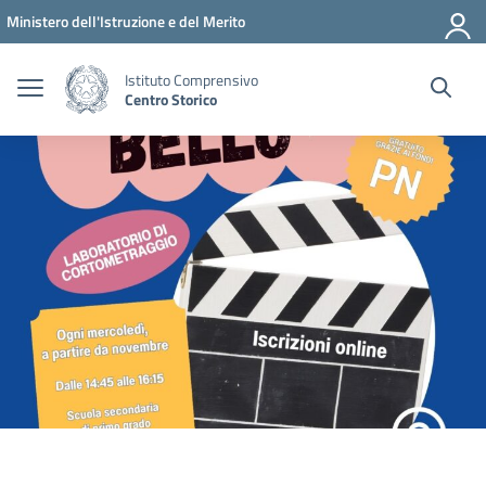
Vai ai contenuti
Vai al menu di navigazione
Vai al footer
Ministero dell'Istruzione e del Merito
Istituto Comprensivo
Centro Storico