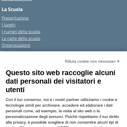
La Scuola
Presentazione
I luoghi
I numeri della scuola
Le carte della scuola
Organizzazione
La storia
I Servizi
Rifiuta cookie non necessari ✕
Personale scolastico
Questo sito web raccoglie alcuni
Famiglie e studenti
dati personali dei visitatori e
Percorsi di studio
utenti
Didattica
Con il tuo consenso, noi e i nostri partner utilizziamo i cookie e
Offerta formativa
tecnologie simili per archiviare, accedere ed elaborare i dati
I progetti delle classi
personali come, ad esempio, la visita al sito web o la
personalizzazione degli annunci. Poiché rispettiamo il tuo diritto
Novità
alla privacy, è possibile scegliere di non consentire alcuni tipi di