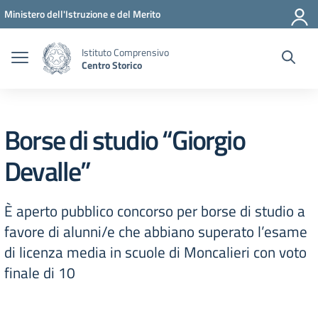
Vai ai contenuti
Vai al menu di navigazione
Vai al footer
Ministero dell'Istruzione e del Merito
Istituto Comprensivo
Centro Storico
Borse di studio “Giorgio
Devalle”
È aperto pubblico concorso per borse di studio a
favore di alunni/e che abbiano superato l’esame
di licenza media in scuole di Moncalieri con voto
finale di 10