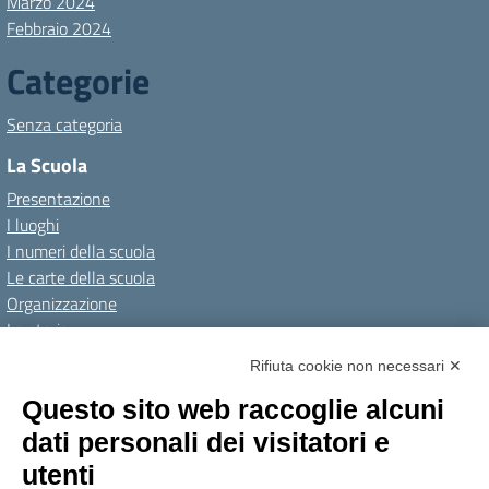
Marzo 2024
Febbraio 2024
Categorie
Senza categoria
La Scuola
Presentazione
I luoghi
I numeri della scuola
Le carte della scuola
Organizzazione
La storia
I Servizi
Rifiuta cookie non necessari ✕
Personale scolastico
Questo sito web raccoglie alcuni
Famiglie e studenti
dati personali dei visitatori e
Percorsi di studio
utenti