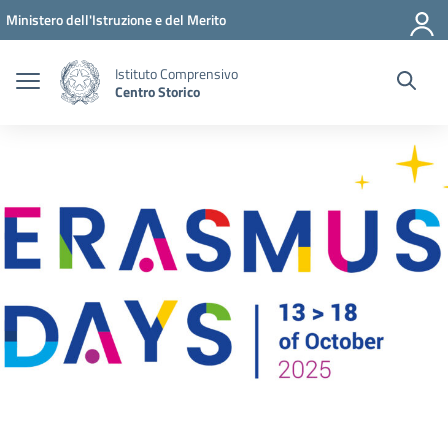
Vai ai contenuti
Vai al menu di navigazione
Vai al footer
Ministero dell'Istruzione e del Merito
Istituto Comprensivo
Centro Storico