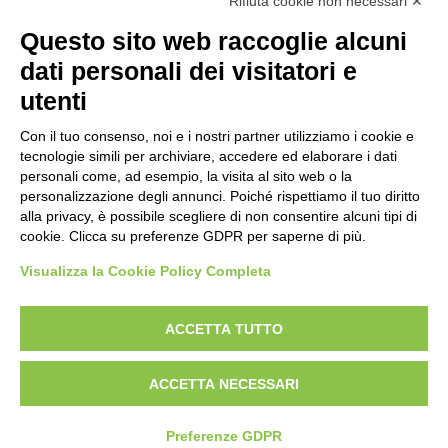
I Servizi
Rifiuta cookie non necessari ✕
Personale scolastico
Questo sito web raccoglie alcuni
Famiglie e studenti
dati personali dei visitatori e
Percorsi di studio
utenti
Didattica
Con il tuo consenso, noi e i nostri partner utilizziamo i cookie e
Offerta formativa
tecnologie simili per archiviare, accedere ed elaborare i dati
I progetti delle classi
personali come, ad esempio, la visita al sito web o la
personalizzazione degli annunci. Poiché rispettiamo il tuo diritto
Novità
alla privacy, è possibile scegliere di non consentire alcuni tipi di
cookie. Clicca su preferenze GDPR per saperne di più.
Le notizie
Visualizza la Cookie Policy Completa
Amministrazione Trasparente
Albo online
Privacy Policy
Dichiarazione di accessibilità
Obiettivi di accessibilità
ACCETTA TUTTO
Note legali
ACCETTA NECESSARI
Concept & Design by Designers Italia
Preferenze GDPR