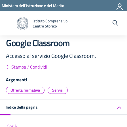
Vai ai contenuti
Vai al menu di navigazione
Vai al footer
Ministero dell'Istruzione e del Merito
Istituto Comprensivo
Centro Storico
Google Classroom
Accesso al servizio Google Classroom.
Stampa / Condividi
Argomenti
Offerta formativa
Servizi
Indice della pagina
Cos'è