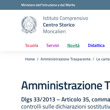
Vai ai contenuti
Vai al menu di navigazione
Vai al footer
Ministero dell'Istruzione e del Merito
Istituto Comprensivo
Centro Storico
Moncalieri
Scuola
Servizi
Novità
Didattica
Home
Amministrazione Trasparente
Le carte
Amministrazione T
Dlgs 33/2013 – Articolo 35, comma
controlli sulle dichiarazioni sostitutiv