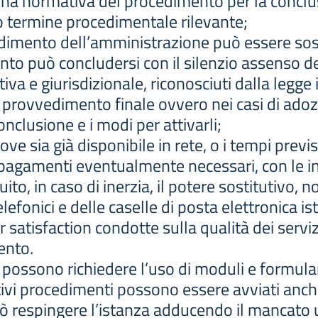
ciplina normativa del procedimento per la concl
 termine procedimentale rilevante;
vvedimento dell’amministrazione può essere sos
ento può concludersi con il silenzio assenso d
tiva e giurisdizionale, riconosciuti dalla legge
 provvedimento finale ovvero nei casi di adoz
clusione e i modi per attivarli;
e, ove sia già disponibile in rete, o i tempi previ
i pagamenti eventualmente necessari, con le inf
ito, in caso di inerzia, il potere sostitutivo, 
lefonici e delle caselle di posta elettronica is
er satisfaction condotte sulla qualità dei serviz
ento.
possono richiedere l’uso di moduli e formulari
tivi procedimenti possono essere avviati anch
 respingere l’istanza adducendo il mancato ut