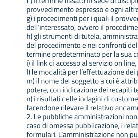
f ) il termine fissato in sede di dis
provvedimento espresso e ogni altro
g) i procedimenti per i quali il pro
dell’interessato, ovvero il procedim
h) gli strumenti di tutela, amministra
del procedimento e nei confronti del
termine predeterminato per la sua con
i) il link di accesso al servizio on lin
l) le modalità per l’effettuazione de
m) il nome del soggetto a cui è attribu
potere, con indicazione dei recapiti te
n) i risultati delle indagini di custom
facendone rilevare il relativo andam
2. Le pubbliche amministrazioni non 
caso di omessa pubblicazione, i rela
formulari. L’amministrazione non può