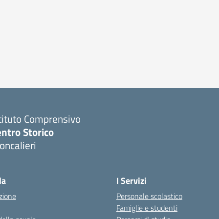
tituto Comprensivo
ntro Storico
ncalieri
la
I Servizi
zione
Personale scolastico
Famiglie e studenti