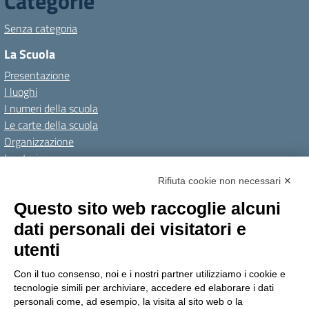
Categorie
Senza categoria
La Scuola
Presentazione
I luoghi
I numeri della scuola
Le carte della scuola
Organizzazione
La storia
I Servizi
Rifiuta cookie non necessari ✕
Personale scolastico
Questo sito web raccoglie alcuni
Famiglie e studenti
dati personali dei visitatori e
Percorsi di studio
utenti
Didattica
Con il tuo consenso, noi e i nostri partner utilizziamo i cookie e
Offerta formativa
tecnologie simili per archiviare, accedere ed elaborare i dati
I progetti delle classi
personali come, ad esempio, la visita al sito web o la