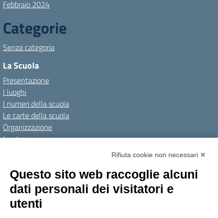
Febbraio 2024
Categorie
Senza categoria
La Scuola
Presentazione
I luoghi
I numeri della scuola
Le carte della scuola
Organizzazione
La storia
I Servizi
Rifiuta cookie non necessari ✕
Personale scolastico
Questo sito web raccoglie alcuni
Famiglie e studenti
dati personali dei visitatori e
Percorsi di studio
utenti
Didattica