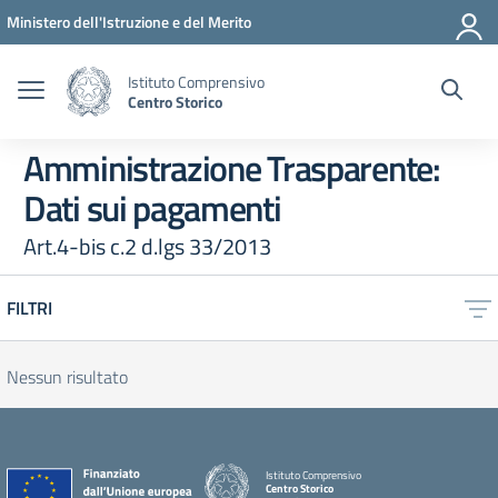
Vai ai contenuti
Vai al menu di navigazione
Vai al footer
Ministero dell'Istruzione e del Merito
Istituto Comprensivo
Centro Storico
Amministrazione Trasparente:
Dati sui pagamenti
Art.4-bis c.2 d.lgs 33/2013
FILTRI
Nessun risultato
Istituto Comprensivo
Centro Storico