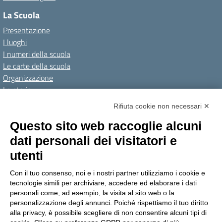
La Scuola
Presentazione
I luoghi
I numeri della scuola
Le carte della scuola
Organizzazione
La storia
I Servizi
Rifiuta cookie non necessari ✕
Personale scolastico
Questo sito web raccoglie alcuni
Famiglie e studenti
dati personali dei visitatori e
Percorsi di studio
utenti
Didattica
Con il tuo consenso, noi e i nostri partner utilizziamo i cookie e
Offerta formativa
tecnologie simili per archiviare, accedere ed elaborare i dati
I progetti delle classi
personali come, ad esempio, la visita al sito web o la
personalizzazione degli annunci. Poiché rispettiamo il tuo diritto
Novità
alla privacy, è possibile scegliere di non consentire alcuni tipi di