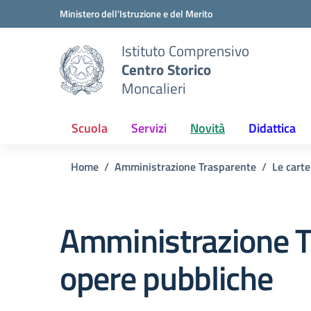
Vai ai contenuti
Vai al menu di navigazione
Vai al footer
Ministero dell'Istruzione e del Merito
Istituto Comprensivo
Centro Storico
Moncalieri
Scuola
Servizi
Novità
Didattica
Home
Amministrazione Trasparente
Le carte
Amministrazione T
opere pubbliche