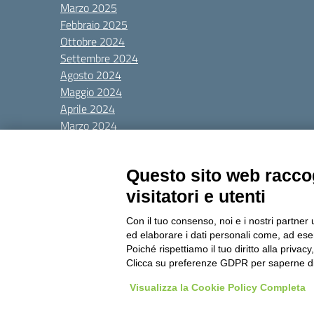
Marzo 2025
Febbraio 2025
Ottobre 2024
Settembre 2024
Agosto 2024
Maggio 2024
Aprile 2024
Marzo 2024
Febbraio 2024
Categorie
Questo sito web raccog
visitatori e utenti
Senza categoria
Con il tuo consenso, noi e i nostri partner 
ed elaborare i dati personali come, ad esem
Amministrazione Trasparente
Albo online
Privacy Poli
Poiché rispettiamo il tuo diritto alla privacy
Clicca su preferenze GDPR per saperne di
Visualizza la Cookie Policy Completa