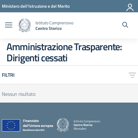
Vai ai contenuti
Vai al menu di navigazione
Vai al footer
Ministero dell'Istruzione e del Merito
Istituto Comprensivo
Centro Storico
Amministrazione Trasparente:
Dirigenti cessati
FILTRI
Nessun risultato
Istituto Comprensivo
Centro Storico
Moncalieri