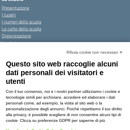
Presentazione
I luoghi
I numeri della scuola
Le carte della scuola
Organizzazione
La storia
I Servizi
Rifiuta cookie non necessari ✕
Personale scolastico
Questo sito web raccoglie alcuni
Famiglie e studenti
dati personali dei visitatori e
Percorsi di studio
utenti
Didattica
Con il tuo consenso, noi e i nostri partner utilizziamo i cookie e
Offerta formativa
tecnologie simili per archiviare, accedere ed elaborare i dati
I progetti delle classi
personali come, ad esempio, la visita al sito web o la
personalizzazione degli annunci. Poiché rispettiamo il tuo diritto
Novità
alla privacy, è possibile scegliere di non consentire alcuni tipi di
cookie. Clicca su preferenze GDPR per saperne di più.
Le notizie