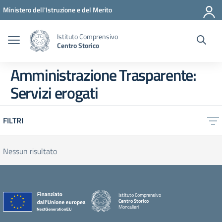
Vai ai contenuti
Vai al menu di navigazione
Vai al footer
Ministero dell'Istruzione e del Merito
Istituto Comprensivo
Centro Storico
Amministrazione Trasparente:
Servizi erogati
FILTRI
Nessun risultato
Istituto Comprensivo
Centro Storico
Moncalieri