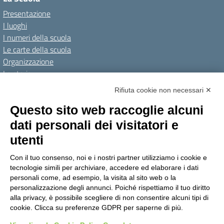
Presentazione
I luoghi
I numeri della scuola
Le carte della scuola
Organizzazione
La storia
I Servizi
Rifiuta cookie non necessari ✕
Personale scolastico
Questo sito web raccoglie alcuni
Famiglie e studenti
dati personali dei visitatori e
Percorsi di studio
utenti
Didattica
Con il tuo consenso, noi e i nostri partner utilizziamo i cookie e
Offerta formativa
tecnologie simili per archiviare, accedere ed elaborare i dati
I progetti delle classi
personali come, ad esempio, la visita al sito web o la
personalizzazione degli annunci. Poiché rispettiamo il tuo diritto
Novità
alla privacy, è possibile scegliere di non consentire alcuni tipi di
cookie. Clicca su preferenze GDPR per saperne di più.
Le notizie