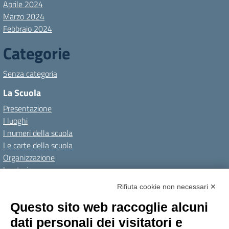
Aprile 2024
Marzo 2024
Febbraio 2024
Categorie
Senza categoria
La Scuola
Presentazione
I luoghi
I numeri della scuola
Le carte della scuola
Organizzazione
La storia
I Servizi
Rifiuta cookie non necessari ✕
Personale scolastico
Questo sito web raccoglie alcuni
Famiglie e studenti
dati personali dei visitatori e