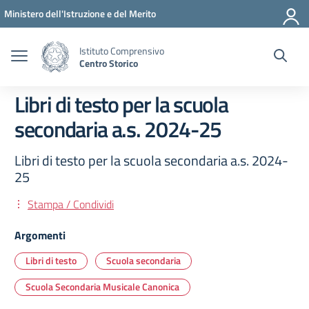
Vai ai contenuti
Vai al menu di navigazione
Vai al footer
Ministero dell'Istruzione e del Merito
Istituto Comprensivo
Centro Storico
Libri di testo per la scuola
secondaria a.s. 2024-25
Libri di testo per la scuola secondaria a.s. 2024-
25
Stampa / Condividi
Argomenti
Libri di testo
Scuola secondaria
Scuola Secondaria Musicale Canonica