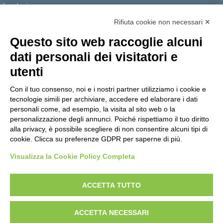
La storia
I Servizi
Rifiuta cookie non necessari ✕
Personale scolastico
Questo sito web raccoglie alcuni
Famiglie e studenti
dati personali dei visitatori e
Percorsi di studio
utenti
Didattica
Con il tuo consenso, noi e i nostri partner utilizziamo i cookie e
Offerta formativa
tecnologie simili per archiviare, accedere ed elaborare i dati
I progetti delle classi
personali come, ad esempio, la visita al sito web o la
personalizzazione degli annunci. Poiché rispettiamo il tuo diritto
Novità
alla privacy, è possibile scegliere di non consentire alcuni tipi di
cookie. Clicca su preferenze GDPR per saperne di più.
Le notizie
Visualizza la Cookie Policy Completa
Amministrazione Trasparente
Albo online
Privacy Policy
Dichiarazione di accessibilità
Obiettivi di accessibilità
ACCETTA TUTTO
Note legali
ACCETTA NECESSARI
Concept & Design by Designers Italia