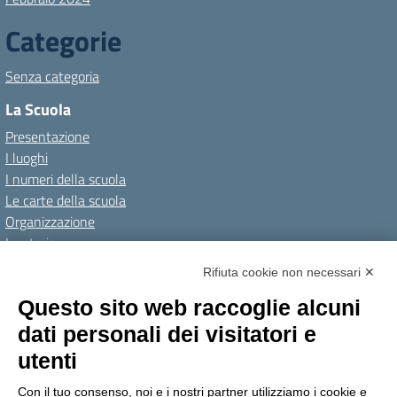
Categorie
Senza categoria
La Scuola
Presentazione
I luoghi
I numeri della scuola
Le carte della scuola
Organizzazione
La storia
I Servizi
Rifiuta cookie non necessari ✕
Personale scolastico
Questo sito web raccoglie alcuni
Famiglie e studenti
dati personali dei visitatori e
Percorsi di studio
utenti
Didattica
Con il tuo consenso, noi e i nostri partner utilizziamo i cookie e