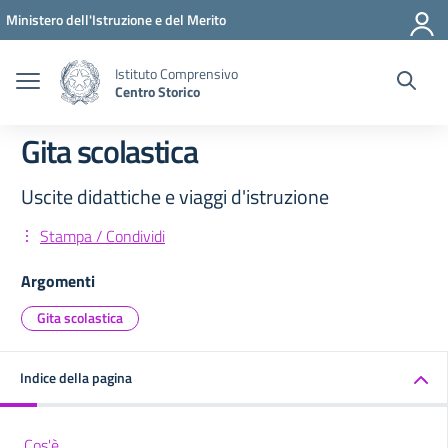
Vai ai contenuti
Vai al menu di navigazione
Vai al footer
Ministero dell'Istruzione e del Merito
Istituto Comprensivo
Centro Storico
Gita scolastica
Uscite didattiche e viaggi d'istruzione
Stampa / Condividi
Argomenti
Gita scolastica
Indice della pagina
Cos'è