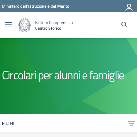
Vai ai contenuti
Vai al menu di navigazione
Vai al footer
Ministero dell'Istruzione e del Merito
Istituto Comprensivo
Centro Storico
Circolari per alunni e famiglie
FILTRI