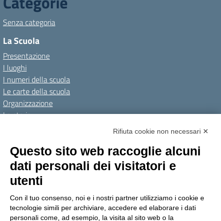
Categorie
Senza categoria
La Scuola
Presentazione
I luoghi
I numeri della scuola
Le carte della scuola
Organizzazione
La storia
I Servizi
Rifiuta cookie non necessari ✕
Personale scolastico
Questo sito web raccoglie alcuni
Famiglie e studenti
dati personali dei visitatori e
Percorsi di studio
utenti
Didattica
Con il tuo consenso, noi e i nostri partner utilizziamo i cookie e
Offerta formativa
tecnologie simili per archiviare, accedere ed elaborare i dati
I progetti delle classi
personali come, ad esempio, la visita al sito web o la