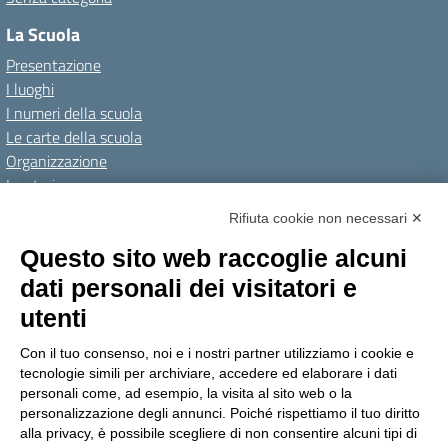
La Scuola
Presentazione
I luoghi
I numeri della scuola
Le carte della scuola
Organizzazione
La storia
I Servizi
Rifiuta cookie non necessari ✕
Personale scolastico
Questo sito web raccoglie alcuni
Famiglie e studenti
dati personali dei visitatori e
Percorsi di studio
utenti
Didattica
Con il tuo consenso, noi e i nostri partner utilizziamo i cookie e
Offerta formativa
tecnologie simili per archiviare, accedere ed elaborare i dati
I progetti delle classi
personali come, ad esempio, la visita al sito web o la
personalizzazione degli annunci. Poiché rispettiamo il tuo diritto
Novità
alla privacy, è possibile scegliere di non consentire alcuni tipi di