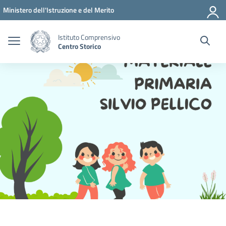
Vai ai contenuti
Vai al menu di navigazione
Vai al footer
Ministero dell'Istruzione e del Merito
Istituto Comprensivo
Centro Storico