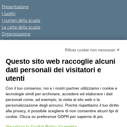
Presentazione
I luoghi
I numeri della scuola
Le carte della scuola
Organizzazione
La storia
I Servizi
Rifiuta cookie non necessari ✕
Personale scolastico
Questo sito web raccoglie alcuni
Famiglie e studenti
dati personali dei visitatori e
Percorsi di studio
utenti
Didattica
Con il tuo consenso, noi e i nostri partner utilizziamo i cookie e
Offerta formativa
tecnologie simili per archiviare, accedere ed elaborare i dati
I progetti delle classi
personali come, ad esempio, la visita al sito web o la
personalizzazione degli annunci. Poiché rispettiamo il tuo diritto
Novità
alla privacy, è possibile scegliere di non consentire alcuni tipi di
cookie. Clicca su preferenze GDPR per saperne di più.
Le notizie
Visualizza la Cookie Policy Completa