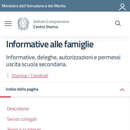
Vai ai contenuti
Vai al menu di navigazione
Vai al footer
Ministero dell'Istruzione e del Merito
Istituto Comprensivo
Centro Storico
Informative alle famiglie
Informative, deleghe, autorizzazioni e permessi
uscita scuola secondaria.
Stampa / Condividi
Indice della pagina
Descrizione
Servizi collegati
Tempi e scadenze