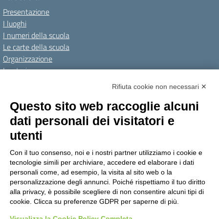
Presentazione
I luoghi
I numeri della scuola
Le carte della scuola
Organizzazione
La storia
I Servizi
Rifiuta cookie non necessari ✕
Personale scolastico
Questo sito web raccoglie alcuni
Famiglie e studenti
dati personali dei visitatori e
Percorsi di studio
utenti
Didattica
Con il tuo consenso, noi e i nostri partner utilizziamo i cookie e
Offerta formativa
tecnologie simili per archiviare, accedere ed elaborare i dati
I progetti delle classi
personali come, ad esempio, la visita al sito web o la
personalizzazione degli annunci. Poiché rispettiamo il tuo diritto
Novità
alla privacy, è possibile scegliere di non consentire alcuni tipi di
cookie. Clicca su preferenze GDPR per saperne di più.
Le notizie
Visualizza la Cookie Policy Completa