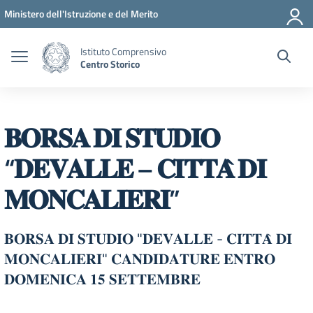
Vai ai contenuti
Vai al menu di navigazione
Vai al footer
Ministero dell'Istruzione e del Merito
Istituto Comprensivo
Centro Storico
𝐁𝐎𝐑𝐒𝐀 𝐃𝐈 𝐒𝐓𝐔𝐃𝐈𝐎
“𝐃𝐄𝐕𝐀𝐋𝐋𝐄 – 𝐂𝐈𝐓𝐓𝐀̀ 𝐃𝐈
𝐌𝐎𝐍𝐂𝐀𝐋𝐈𝐄𝐑𝐈”
𝐁𝐎𝐑𝐒𝐀 𝐃𝐈 𝐒𝐓𝐔𝐃𝐈𝐎 "𝐃𝐄𝐕𝐀𝐋𝐋𝐄 - 𝐂𝐈𝐓𝐓𝐀̀ 𝐃𝐈
𝐌𝐎𝐍𝐂𝐀𝐋𝐈𝐄𝐑𝐈" 𝐂𝐀𝐍𝐃𝐈𝐃𝐀𝐓𝐔𝐑𝐄 𝐄𝐍𝐓𝐑𝐎
𝐃𝐎𝐌𝐄𝐍𝐈𝐂𝐀 𝟏𝟓 𝐒𝐄𝐓𝐓𝐄𝐌𝐁𝐑𝐄