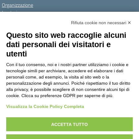
Organizzazione
La storia
I Servizi
Rifiuta cookie non necessari ✕
Personale scolastico
Questo sito web raccoglie alcuni
Famiglie e studenti
dati personali dei visitatori e
Percorsi di studio
utenti
Didattica
Con il tuo consenso, noi e i nostri partner utilizziamo i cookie e
Offerta formativa
tecnologie simili per archiviare, accedere ed elaborare i dati
I progetti delle classi
personali come, ad esempio, la visita al sito web o la
personalizzazione degli annunci. Poiché rispettiamo il tuo diritto
Novità
alla privacy, è possibile scegliere di non consentire alcuni tipi di
cookie. Clicca su preferenze GDPR per saperne di più.
Le notizie
Visualizza la Cookie Policy Completa
Amministrazione Trasparente
Albo online
Privacy Policy
Dichiarazione di accessibilità
Obiettivi di accessibilità
ACCETTA TUTTO
Note legali